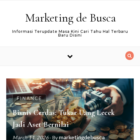
Skip to content
Marketing de Busca
Informasi Terupdate Masa Kini Cari Tahu Hal Terbaru
Baru Disini
FINANCE
Bisnis Cerdas: Tukar Uang Lecek
Jadi Aset Bernilai
marketingdebusca
March 11, 2026
- By