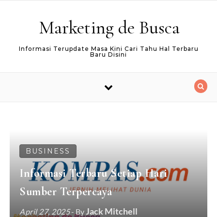
Skip to content
Marketing de Busca
Informasi Terupdate Masa Kini Cari Tahu Hal Terbaru
Baru Disini
BUSINESS
Informasi Terbaru Setiap Hari
Sumber Terpercaya
Jack Mitchell
April 27, 2025
- By