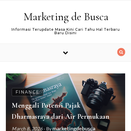
Skip to content
Marketing de Busca
Informasi Terupdate Masa Kini Cari Tahu Hal Terbaru
Baru Disini
FINANCE
Menggali Potensi Pajak
Dharmasraya dari Air Permukaan
marketingdebusca
March 8, 2026
- By