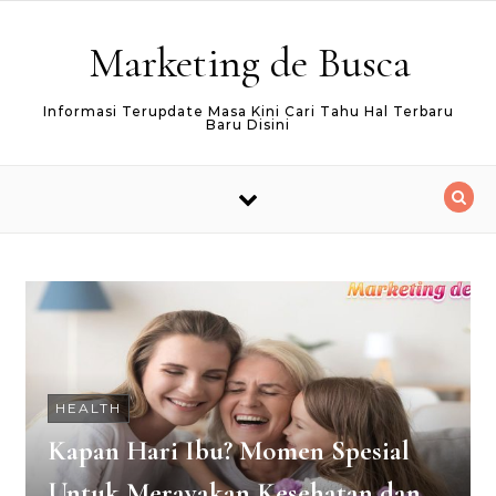
Skip to content
Marketing de Busca
Informasi Terupdate Masa Kini Cari Tahu Hal Terbaru
Baru Disini
HEALTH
Kapan Hari Ibu? Momen Spesial
Untuk Merayakan Kesehatan dan