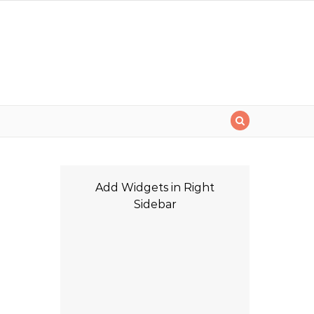
i
Add Widgets in Right
Sidebar