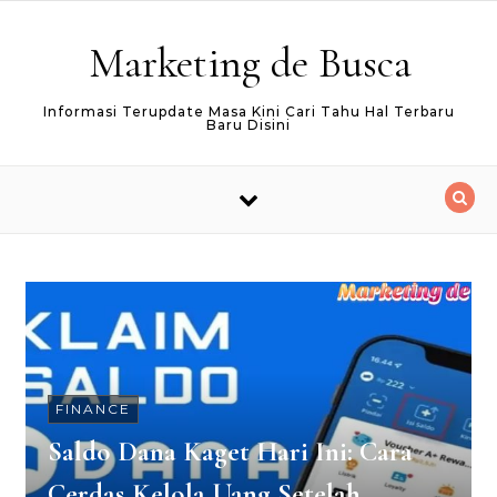
Skip to content
Marketing de Busca
Informasi Terupdate Masa Kini Cari Tahu Hal Terbaru
Baru Disini
FINANCE
Saldo Dana Kaget Hari Ini: Cara
Cerdas Kelola Uang Setelah