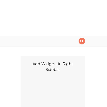
i
Add Widgets in Right
Sidebar